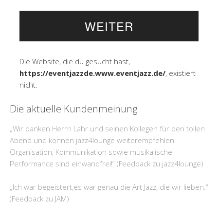
Die Website, die du gesucht hast,
https://eventjazzde.www.eventjazz.de/
, existiert
nicht.
Die aktuelle Kundenmeinung
„Wir danken Herrn Lahr und seinen Kollegen für den tollen
Abend und können jazz4lounge weiterempfehlen.
Organisation, Kommunikation sowie musikalische
Performance sind einwandfrei!“ (Feedback zu jazz4lounge)
„Ich war begeistert,es war genau die Art Jazz, die wir lieben.“
(Feedback zu JAM)